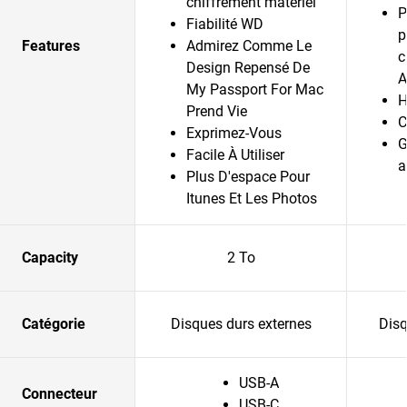
chiffrement matériel
P
Fiabilité WD
p
Features
Admirez Comme Le
c
Design Repensé De
A
My Passport For Mac
H
Prend Vie
C
Exprimez-Vous
G
Facile À Utiliser
a
Plus D'espace Pour
Itunes Et Les Photos
Capacity
2 To
Catégorie
Disques durs externes
Disq
USB-A
Connecteur
USB-C