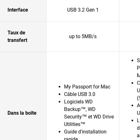
Interface
USB 3.2 Gen 1
Taux de
up to 5MB/s
transfert
S
P
C
My Passport for Mac
U
Câble USB 3.0
(
Logiciels WD
A
Backup™, WD
Dans la boîte
U
Security™ et WD Drive
L
Utilities™
d
Guide d'installation
a
rapide