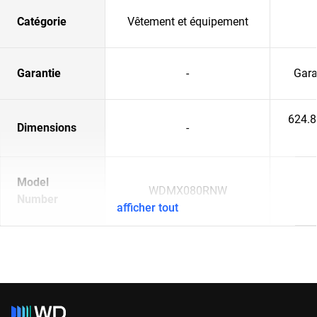
Catégorie
Vêtement et équipement
Garantie
-
Gara
624.
Dimensions
-
Model
WDMX080RNW
Number
afficher tout