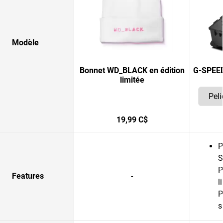
Modèle
Bonnet WD_BLACK en édition
G-SPEED
limitée
19,99 C$
P
S
P
Features
-
l
P
s