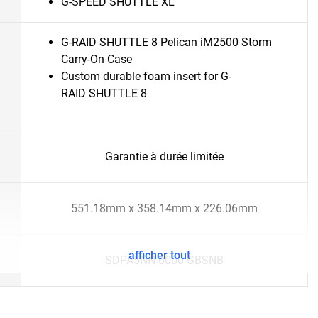
G-SPEED SHUTTLE XL
G-RAID SHUTTLE 8 Pelican iM2500 Storm
Carry-On Case
Custom durable foam insert for G-
RAID SHUTTLE 8
Garantie à durée limitée
551.18mm x 358.14mm x 226.06mm
afficher tout
SDPA5NN-0000-GBSNB