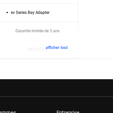
ev Series Bay Adapter
Garantie limitée de 3 ans
afficher tout
0G10322-1
rammes
Entreprise