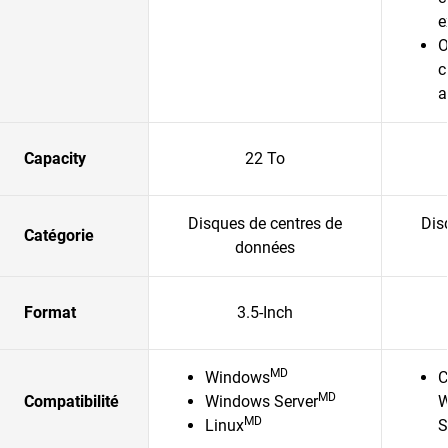
e
O
c
a
Capacity
22 To
Disques de centres de
Dis
Catégorie
données
Format
3.5-Inch
MD
Windows
C
MD
Compatibilité
Windows Server
W
MD
Linux
S