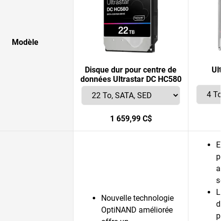
Modèle
Disque dur pour centre de
Ul
données Ultrastar DC HC580
1 659,99 C$
E
p
a
s
L
Nouvelle technologie
d
OptiNAND améliorée
p