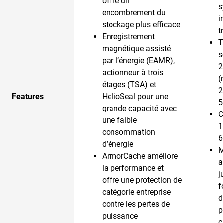
offre un
s
encombrement du
i
stockage plus efficace
t
Enregistrement
T
magnétique assisté
s
par l’énergie (EAMR),
2
actionneur à trois
(
étages (TSA) et
2
Features
HelioSeal pour une
5
grande capacité avec
C
une faible
1
consommation
6
d’énergie
M
ArmorCache améliore
a
la performance et
j
offre une protection de
f
catégorie entreprise
d
contre les pertes de
p
puissance
c