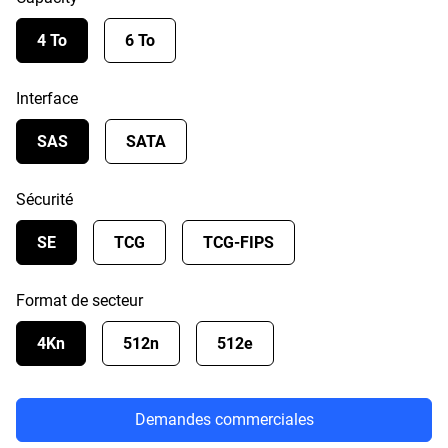
4 To
6 To
Interface
SAS
SATA
Sécurité
SE
TCG
TCG-FIPS
Format de secteur
4Kn
512n
512e
Demandes commerciales