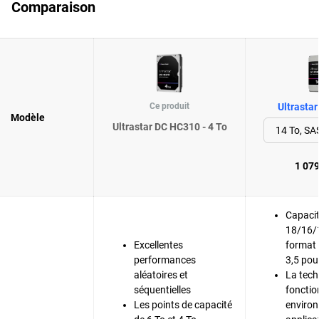
Comparaison
Ce produit
Ultrasta
Modèle
Ultrastar DC HC310 - 4 To
1 079
Capacit
18/16/
Excellentes
format
performances
3,5 pou
aléatoires et
La tec
séquentielles
fonctio
Les points de capacité
environ