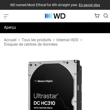
WD named Most Ethical for 8th straight year.
En savoir plus
Aperçu
Caractéristiques techniques
Accueil
Tous les produits
Internal HDD
Disques de centres de données
Soutien et ressources