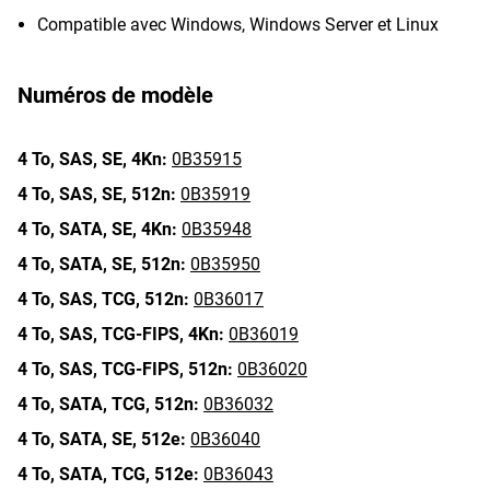
Compatible avec Windows, Windows Server et Linux
Numéros de modèle
4 To,
SAS,
SE,
4Kn:
0B35915
4 To,
SAS,
SE,
512n:
0B35919
4 To,
SATA,
SE,
4Kn:
0B35948
4 To,
SATA,
SE,
512n:
0B35950
4 To,
SAS,
TCG,
512n:
0B36017
4 To,
SAS,
TCG-FIPS,
4Kn:
0B36019
4 To,
SAS,
TCG-FIPS,
512n:
0B36020
4 To,
SATA,
TCG,
512n:
0B36032
4 To,
SATA,
SE,
512e:
0B36040
4 To,
SATA,
TCG,
512e:
0B36043