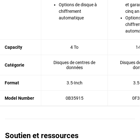
Options de disque à
et garan
chiffrement
cinq an
automatique
Options
chiffre
automa
Capacity
4 To
14
Disques de centres de
Disques de
Catégorie
données
don
Format
3.5-Inch
3.5
Model Number
0B35915
0F3
Soutien et ressources