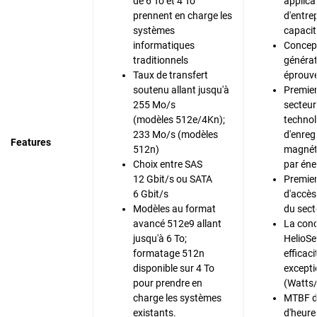
de 6 To et 4 To
applica
prennent en charge les
d'entre
systèmes
capacit
informatiques
Concept
traditionnels
générat
Taux de transfert
éprouvé
soutenu allant jusqu'à
Premier
255 Mo/s
secteur
(modèles 512e/4Kn);
technol
233 Mo/s (modèles
d'enreg
Features
512n)
magnét
Choix entre SAS
par éne
12 Gbit/s ou SATA
Premie
6 Gbit/s
d'accès
Modèles au format
du sect
avancé 512e9 allant
La con
jusqu'à 6 To;
HelioSe
formatage 512n
efficac
disponible sur 4 To
excepti
pour prendre en
(Watts
charge les systèmes
MTBF de
existants.
d'heure