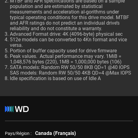
MTBF and AFR specifications are based on a sample
population and are estimated by statistical
measurements and acceleration al-gorithms under
typical operating conditions for this drive model. MTBF
and AFR ratings do not predict an individual drive’s
reliability and do not constitute a warranty.
Advanced Format drive: 4K (4096-byte) physical sec
512e models can be converted to 4Kn format and vice
versa.
Portion of buffer capacity used for drive firmware
Peak values. Actual performance may vary. 1MiB =
1,048,576 bytes (220), 1MB = 1,000,000 bytes (106)
SATA models: Random RW 50/50 8KB QD=1 @40 IOPS
SAS models: Random RW 50/50 4KB QD=4 @Max IOPS
Idle specification is based on use of Idle A
Canada (Français)
Pays/Région :