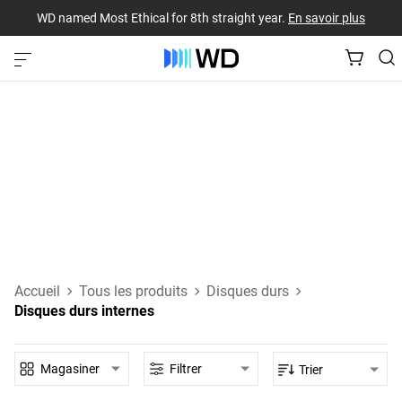
WD named Most Ethical for 8th straight year.
En savoir plus
Disques durs internes
Des disques durs SAS et SATA qui se fixent directement sur
la carte mère de votre PC de bureau, de votre ordinateur
portable ou de tout autre périphérique hôte.
En savoir plus sur les disques durs internes
Accueil
Tous les produits
Disques durs
Disques durs internes
Magasiner
Filtrer
Trier