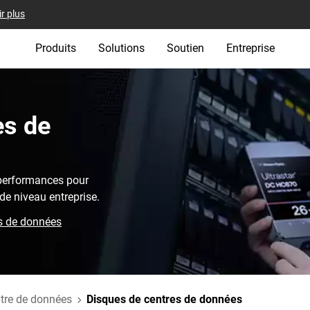
r plus
Produits
Solutions
Soutien
Entreprise
es de
 performances pour
de niveau entreprise.
es de données
tre de données
Disques de centres de données