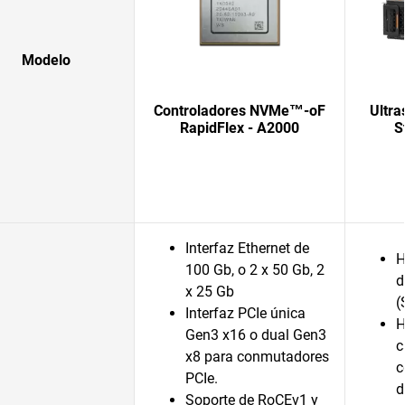
Modelo
Controladores NVMe™-oF
Ultra
RapidFlex - A2000
S
Interfaz Ethernet de
H
100 Gb, o 2 x 50 Gb, 2
d
x 25 Gb
(
Interfaz PCIe única
H
Gen3 x16 o dual Gen3
c
x8 para conmutadores
c
PCIe.
d
Soporte de RoCEv1 y