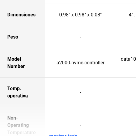
Dimensiones
0.98" x 0.98" x 0.08"
41.
Peso
-
Model
data102
a2000-nvme-controller
Number
Temp.
-
operativa
Non-
Operating
-
Temperature