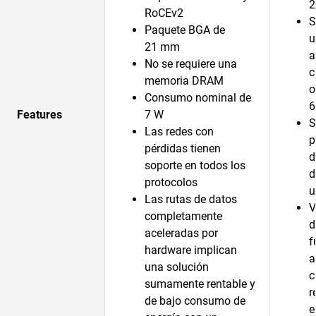
2
RoCEv2
S
Paquete BGA de
u
21 mm
a
No se requiere una
c
memoria DRAM
o
Consumo nominal de
6
Features
7 W
S
Las redes con
p
pérdidas tienen
d
soporte en todos los
d
protocolos
u
Las rutas de datos
V
completamente
d
aceleradas por
f
hardware implican
a
una solución
c
sumamente rentable y
r
de bajo consumo de
e