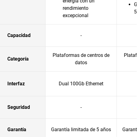
energía con un
G
rendimiento
5
excepcional
Capacidad
-
Plataformas de centros de
Plata
Categoría
datos
Interfaz
Dual 100Gb Ethernet
Seguridad
-
Garantía
Garantía limitada de 5 años
Garant