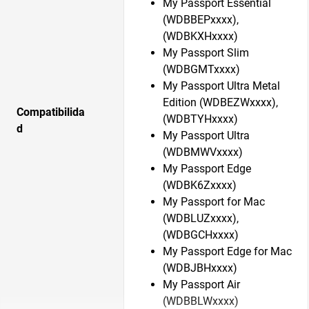
My Passport Essential
(WDBBEPxxxx),
(WDBKXHxxxx)
My Passport Slim
(WDBGMTxxxx)
My Passport Ultra Metal
Edition (WDBEZWxxxx),
Compatibilida
(WDBTYHxxxx)
d
My Passport Ultra
(WDBMWVxxxx)
My Passport Edge
(WDBK6Zxxxx)
My Passport for Mac
(WDBLUZxxxx),
(WDBGCHxxxx)
My Passport Edge for Mac
(WDBJBHxxxx)
My Passport Air
(WDBBLWxxxx)