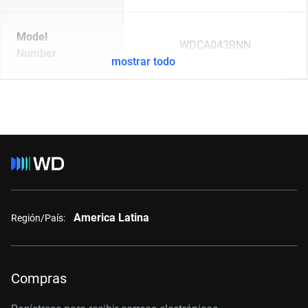
Model
WDCA043RNN
Number
mostrar todo
America Latina
Región/País:
Compras