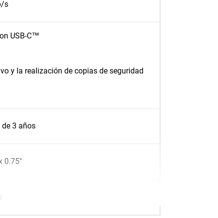
b/s
 con USB-C™
ivo y la realización de copias de seguridad
a de 3 años
x 0.75"
s