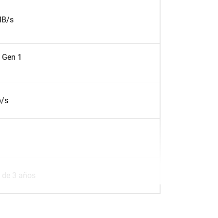
MB/s
 Gen 1
b/s
 de 3 años