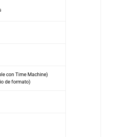
s
ble con Time Machine)
io de formato)