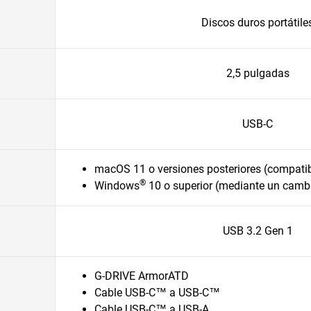
Discos duros portátile
2,5 pulgadas
USB-C
macOS 11 o versiones posteriores (compati
®
Windows
10 o superior (mediante un camb
USB 3.2 Gen 1
G-DRIVE ArmorATD
Cable USB-C™ a USB-C™
Cable USB-C™ a USB-A