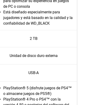
para optimizar su experiencia en juegos
de PC o consola
Está diseñado especialmente para
jugadores y está basado en la calidad y la
confiabilidad de WD_BLACK
2 TB
Unidad de disco duro externa
USB-A
PlayStation® 5 (disfrute juegos de PS4™
o almacene juegos de PS5®)
PlayStation® 4 Pro o PS4™ con la
versión 4.50 o posterior del software del