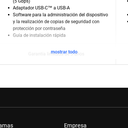
(5 Gbps)
Adaptador USB-C™ a USB-A
Software para la administración del dispositivo
y la realización de copias de seguridad con
protección por contraseña
Guía de instalación rápida
mostrar todo
Garantía limitada de 3 años
ramas
Empresa