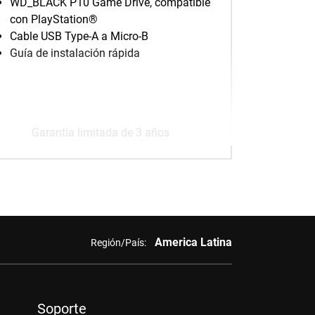
WD_BLACK P10 Game Drive, compatible
con PlayStation®
Cable USB Type-A a Micro-B
Guía de instalación rápida
Garantía limitada de 3 años
America Latina
Región/País:
Soporte