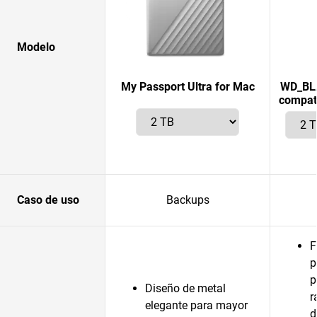
Modelo
My Passport Ultra for Mac
WD_BLA
compati
Caso de uso
Backups
F
p
p
Diseño de metal
r
elegante para mayor
d