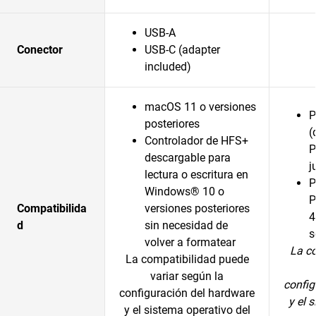
USB-A
Conector
USB-C (adapter
included)
macOS 11 o versiones
P
posteriores
(
Controlador de HFS+
P
descargable para
j
lectura o escritura en
P
Windows® 10 o
P
Compatibilida
versiones posteriores
4
d
sin necesidad de
s
volver a formatear
La c
La compatibilidad puede
variar según la
config
configuración del hardware
y el 
y el sistema operativo del