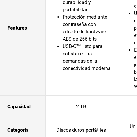
durabilidad y
q
portabilidad
U
Protección mediante
d
contraseña con
Features
p
cifrado de hardware
e
AES de 256 bits
d
USB-C™ listo para
E
satisfacer las
e
demandas de la
j
conectividad moderna
b
l
Capacidad
2 TB
Uni
Categoría
Discos duros portátiles