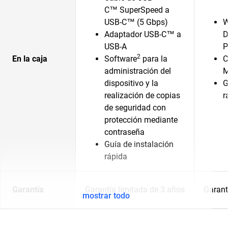
C™ SuperSpeed a
USB-C™ (5 Gbps)
W
Adaptador USB-C™ a
D
USB-A
P
2
En la caja
Software
para la
C
administración del
M
dispositivo y la
G
realización de copias
r
de seguridad con
protección mediante
contraseña
Guía de instalación
rápida
Garantía
Garantía limitada de 3 años
Garant
mostrar todo