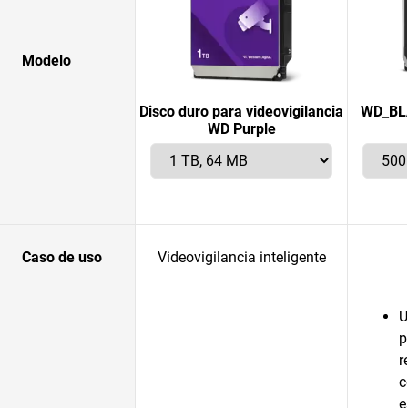
Modelo
Disco duro para videovigilancia
WD_BLA
WD Purple
Caso de uso
Videovigilancia inteligente
U
p
r
c
e