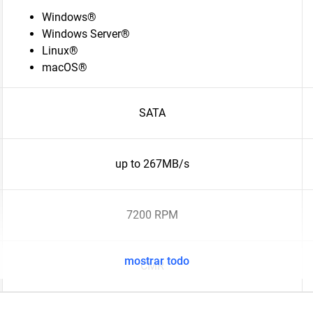
Windows®
Windows Server®
Linux®
macOS®
SATA
up to 267MB/s
7200 RPM
mostrar todo
CMR