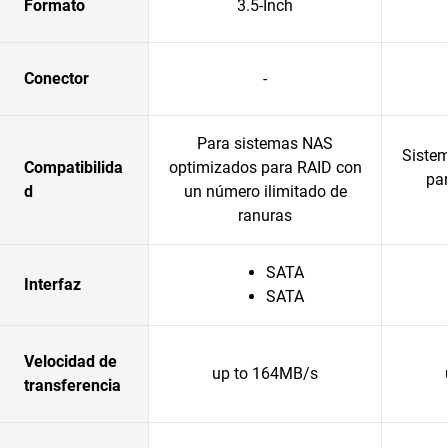
Formato
3.5-Inch
Conector
-
Para sistemas NAS
Siste
Compatibilida
optimizados para RAID con
pa
d
un número ilimitado de
ranuras
SATA
Interfaz
SATA
Velocidad de
up to 164MB/s
transferencia