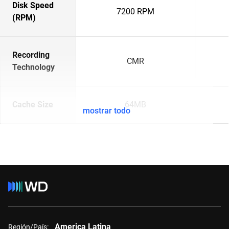
Disk Speed
7200 RPM
(RPM)
Recording
CMR
Technology
Cache Size
64MB
mostrar todo
America Latina
Región/País: