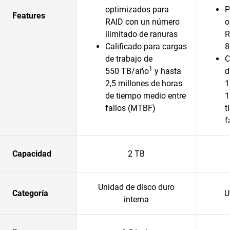
optimizados para
P
Features
RAID con un número
o
ilimitado de ranuras
R
Calificado para cargas
8
de trabajo de
C
1
550 TB/año
y hasta
d
2,5 millones de horas
1
de tiempo medio entre
1
fallos (MTBF)
t
f
Capacidad
2 TB
Unidad de disco duro
Categoría
U
interna