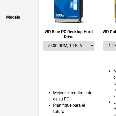
Modelo
WD Blue PC Desktop Hard
WD Gol
Drive
M
c
t
p
Mejore el rendimiento
v
de su PC
L
Planifique para el
H
futuro
a