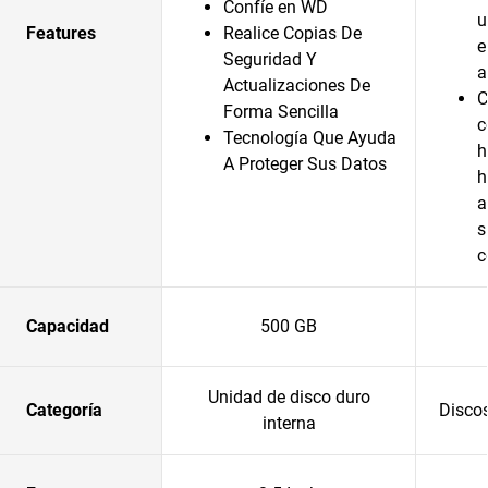
Confíe en WD
u
Features
Realice Copias De
e
Seguridad Y
a
Actualizaciones De
C
Forma Sencilla
c
Tecnología Que Ayuda
h
A Proteger Sus Datos
h
a
s
c
Capacidad
500 GB
Unidad de disco duro
Categoría
Discos
interna