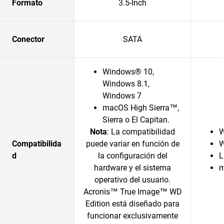
Formato
3.5-Inch
Conector
SATA
Windows® 10,
Windows 8.1,
Windows 7
macOS High Sierra™,
Sierra o El Capitan.
Nota
: La compatibilidad
W
Compatibilida
puede variar en función de
W
d
la configuración del
L
hardware y el sistema
operativo del usuario.
Acronis™ True Image™ WD
Edition está diseñado para
funcionar exclusivamente