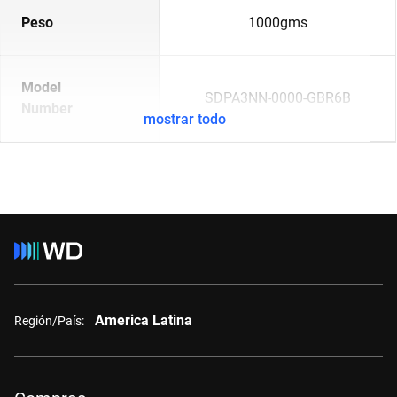
Peso
1000gms
Model
SDPA3NN-0000-GBR6B
Number
mostrar todo
America Latina
Región/País: