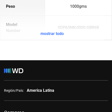
Peso
1000gms
Model
SDPA3NN-0000-GBR6B
Number
mostrar todo
America Latina
Región/País: