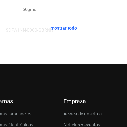
50gms
mostrar todo
SDPA1NN-0000-GBRNN
ramas
Empresa
mas para socios
Acerca de nosotros
as filantrópicos
Noticias y eventos