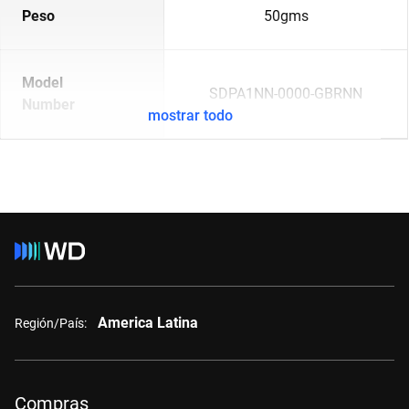
Peso
50gms
Model
SDPA1NN-0000-GBRNN
Number
mostrar todo
America Latina
Región/País:
Compras