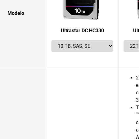
Modelo
Ultrastar DC HC330
Ul
2
e
e
3
T
c
a
A