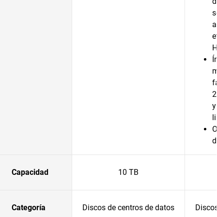
d
s
a
e
H
Í
m
f
2
y
l
O
d
Capacidad
10 TB
Categoría
Discos de centros de datos
Discos