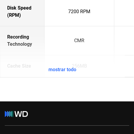
Disk Speed
7200 RPM
(RPM)
Recording
CMR
Technology
Cache Size
256MB
mostrar todo