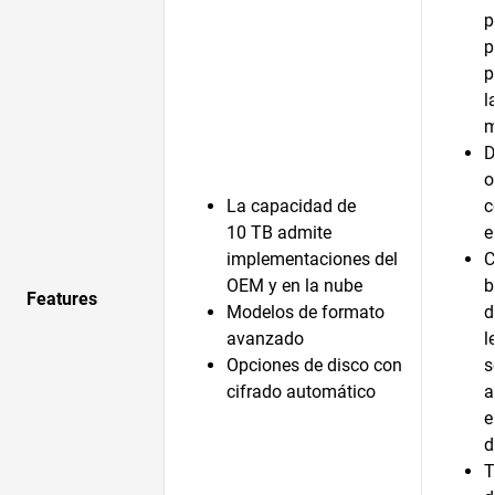
p
p
p
l
m
D
o
La capacidad de
c
10 TB admite
e
implementaciones del
C
OEM y en la nube
b
Features
Modelos de formato
d
avanzado
l
Opciones de disco con
s
cifrado automático
a
e
d
T