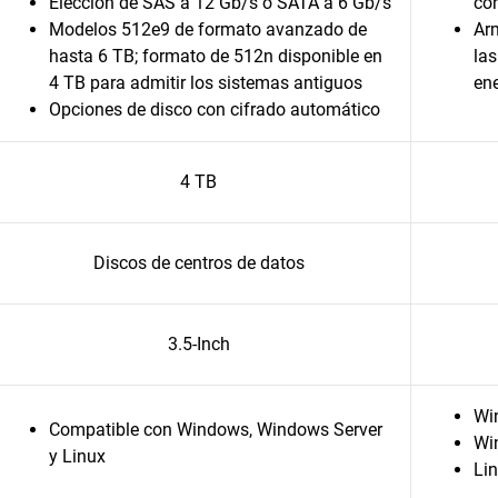
Elección de SAS a 12 Gb/s o SATA a 6 Gb/s
co
Modelos 512e9 de formato avanzado de
Ar
hasta 6 TB; formato de 512n disponible en
las
4 TB para admitir los sistemas antiguos
en
Opciones de disco con cifrado automático
4 TB
Discos de centros de datos
3.5-Inch
Wi
Compatible con Windows, Windows Server
Wi
y Linux
Li