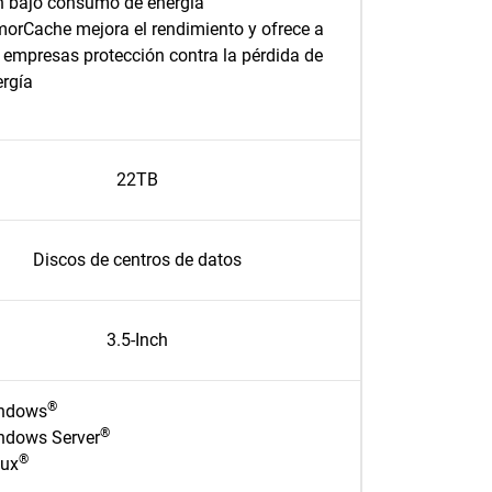
n bajo consumo de energía
morCache mejora el rendimiento y ofrece a
 empresas protección contra la pérdida de
ergía
22TB
Discos de centros de datos
3.5-Inch
®
ndows
®
ndows Server
®
nux