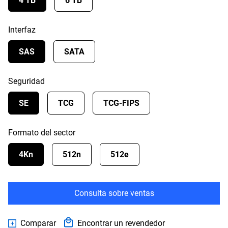
4 TB
6 TB
Interfaz
SAS
SATA
Seguridad
SE
TCG
TCG-FIPS
Formato del sector
4Kn
512n
512e
Consulta sobre ventas
Comparar
Encontrar un revendedor