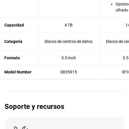
Opcione
cifrado
Capacidad
4 TB
1
Categoría
Discos de centros de datos
Discos de ce
Formato
3.5-Inch
3.5
Model Number
0B35915
0F3
Soporte y recursos