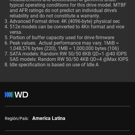
typical operating conditions for this drive model. MTBF
and AFR ratings do not predict an individual drive’s
reliability and do not constitute a warranty.
Advanced Format drive: 4K (4096-byte) physical sec
512e models can be converted to 4Kn format and vice
versa.
Portion of buffer capacity used for drive firmware
Peak values. Actual performance may vary. 1MiB =
1,048,576 bytes (220), 1MB = 1,000,000 bytes (106)
SATA models: Random RW 50/50 8KB QD=1 @40 IOPS
SAS models: Random RW 50/50 4KB QD=4 @Max IOPS
Idle specification is based on use of Idle A
America Latina
Región/País: