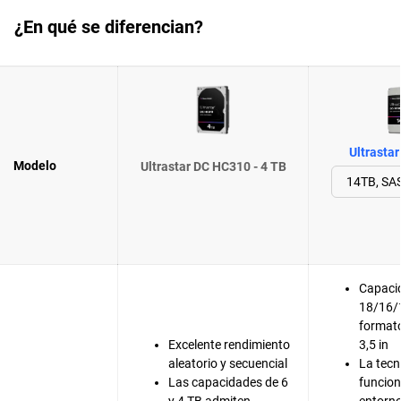
¿En qué se diferencian?
Ultrasta
Modelo
Ultrastar DC HC310 - 4 TB
Capaci
18/16/
format
Excelente rendimiento
3,5 in
aleatorio y secuencial
La tec
Las capacidades de 6
funcion