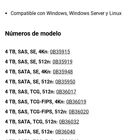
Compatible con Windows, Windows Server y Linux
Números de modelo
4 TB,
SAS,
SE,
4Kn:
0B35915
4 TB,
SAS,
SE,
512n:
0B35919
4 TB,
SATA,
SE,
4Kn:
0B35948
4 TB,
SATA,
SE,
512n:
0B35950
4 TB,
SAS,
TCG,
512n:
0B36017
4 TB,
SAS,
TCG-FIPS,
4Kn:
0B36019
4 TB,
SAS,
TCG-FIPS,
512n:
0B36020
4 TB,
SATA,
TCG,
512n:
0B36032
4 TB,
SATA,
SE,
512e:
0B36040