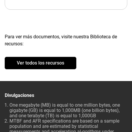
Para ver más documentos, visite nuestra Biblioteca de
recursos:
Ver todos los recursos
Divulgaciones
One megabyte (MB) is equal to one million bytes, one
gigabyte (GB) is equal to 1,000MB (one billion bytes),
and one terabyte (TB) is equal to 1,000GB
MTBF and AFR specifications are based on a sample
population and are estimated by statistical
measurements and acceleration al-gorithms under