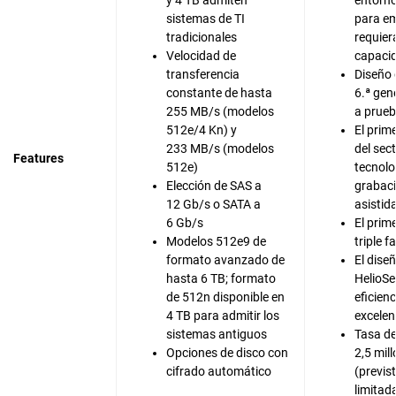
y 4 TB admiten
entorno
sistemas de TI
para e
tradicionales
requier
Velocidad de
capaci
transferencia
Diseño 
constante de hasta
6.ª gen
255 MB/s (modelos
a prueb
512e/4 Kn) y
El prim
233 MB/s (modelos
del sec
Features
512e)
tecnolo
Elección de SAS a
grabac
12 Gb/s o SATA a
asistid
6 Gb/s
El prim
Modelos 512e9 de
triple f
formato avanzado de
El dise
hasta 6 TB; formato
HelioSe
de 512n disponible en
eficien
4 TB para admitir los
excelen
sistemas antiguos
Tasa d
Opciones de disco con
2,5 mil
cifrado automático
(previs
limitad