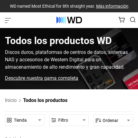
WD named Most Ethical for 8th straight year.
Más información
Todos los productos‎ WD‎
Discos duros, plataformas de centros de datos, sistemas
NAS y accesorios de Western Digital para un
almacenamiento de alto rendimiento y gran capacidad.
Descubre nuestra gama completa
Inicio
Todos los productos
Tienda
Filtro
Ordenar