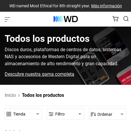
WD named Most Ethical for 8th straight year.
Más información
Todos los productos
Discos duros, plataformas de centros de datos, sistemas
NAS y accesorios de Western Digital para un
almacenamiento de alto rendimiento y gran capacidad.
Descubre nuestra gama completa
Inicio
Todos los productos
Tienda
Filtro
Ordenar