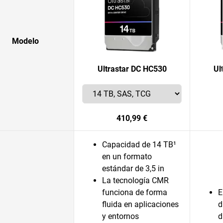
Modelo
Ultrastar DC HC530
Ul
410,99 €
Capacidad de 14 TB¹
en un formato
estándar de 3,5 in
La tecnología CMR
funciona de forma
E
fluida en aplicaciones
d
y entornos
d