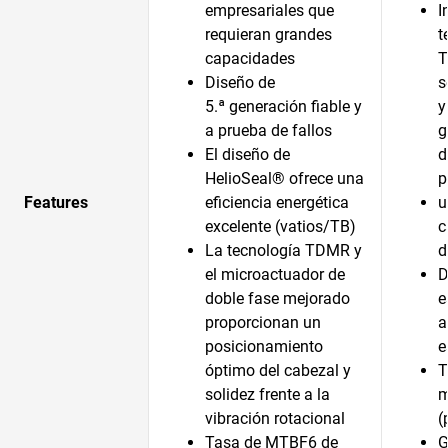
empresariales que
I
requieran grandes
t
capacidades
T
Diseño de
s
5.ª generación fiable y
y
a prueba de fallos
g
El diseño de
d
HelioSeal® ofrece una
p
Features
eficiencia energética
u
excelente (vatios/TB)
c
La tecnología TDMR y
d
el microactuador de
D
doble fase mejorado
e
proporcionan un
a
posicionamiento
e
óptimo del cabezal y
T
solidez frente a la
m
vibración rotacional
(
Tasa de MTBF6 de
G