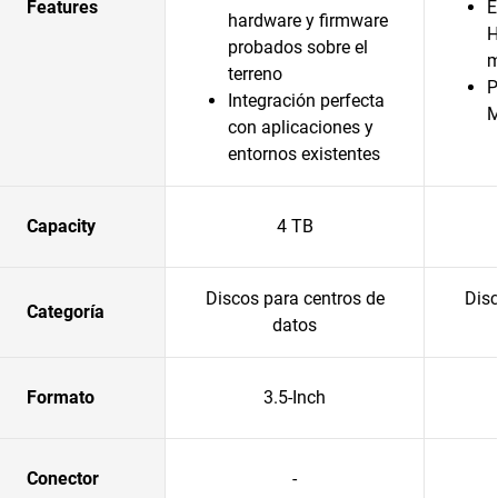
Features
E
hardware y firmware
H
probados sobre el
m
terreno
P
Integración perfecta
con aplicaciones y
entornos existentes
Capacity
4 TB
Discos para centros de
Disc
Categoría
datos
Formato
3.5-Inch
Conector
-