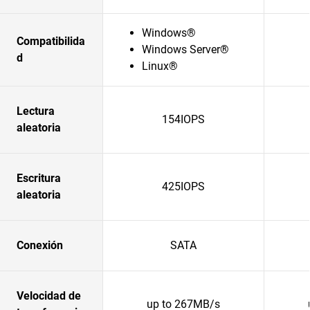
Windows®
Compatibilida
Windows Server®
d
Linux®
Lectura
154IOPS
aleatoria
Escritura
425IOPS
aleatoria
Conexión
SATA
Velocidad de
up to 267MB/s