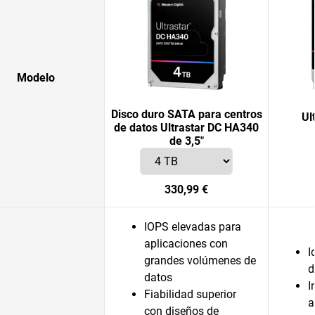
Modelo
Disco duro SATA para centros
Ul
de datos Ultrastar DC HA340
de 3,5"
330,99 €
IOPS elevadas para
aplicaciones con
I
grandes volúmenes de
d
datos
I
Fiabilidad superior
a
con diseños de