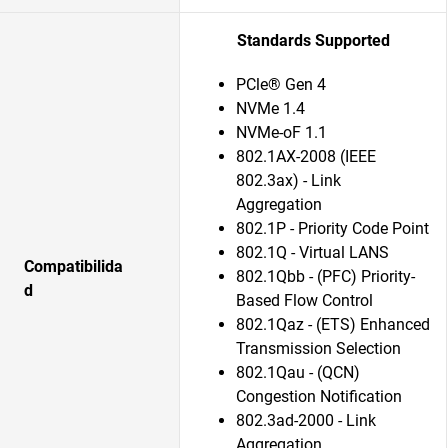
Standards Supported
PCle® Gen 4
NVMe 1.4
NVMe-oF 1.1
802.1AX-2008 (IEEE
802.3ax) - Link
Aggregation
802.1P - Priority Code Point
802.1Q - Virtual LANS
Compatibilida
802.1Qbb - (PFC) Priority-
d
Based Flow Control
802.1Qaz - (ETS) Enhanced
Transmission Selection
802.1Qau - (QCN)
Congestion Notification
802.3ad-2000 - Link
Aggregation