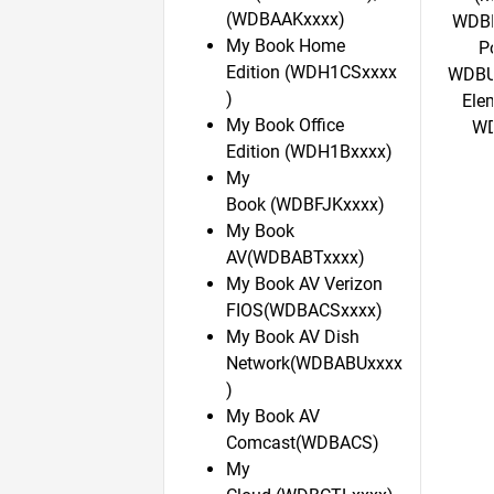
(WDBAAKxxxx)
WDBP
My Book Home
P
Edition (WDH1CSxxxx
WDBU
)
Ele
My Book Office
WD
Edition (WDH1Bxxxx)
My
Book (WDBFJKxxxx)
My Book
AV(WDBABTxxxx)
My Book AV Verizon
FIOS(WDBACSxxxx)
My Book AV Dish
Network(WDBABUxxxx
)
My Book AV
Comcast(WDBACS)
My