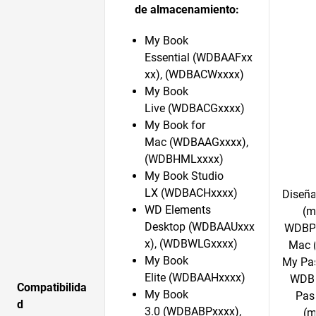
de almacenamiento:
My Book
Essential (WDBAAFxx
xx), (WDBACWxxxx)
My Book
Live (WDBACGxxxx)
My Book for
Mac (WDBAAGxxxx),
(WDBHMLxxxx)
My Book Studio
LX (WDBACHxxxx)
Diseña
WD Elements
(m
Desktop (WDBAAUxxx
WDBPK
x), (WDBWLGxxxx)
Mac 
My Book
My Pas
Elite (WDBAAHxxxx)
WDBC
Compatibilida
My Book
Pass
d
3.0 (WDBABPxxxx),
(m