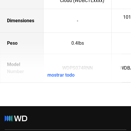
Cloud (WDBCTLxxxx)
101
Dimensiones
-
Peso
0.4lbs
Model
WDPS074RNN
WDB
Number
mostrar todo