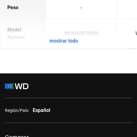
Peso
-
Model
WDMX087RNW
Number
mostrar todo
Español
Región/País: