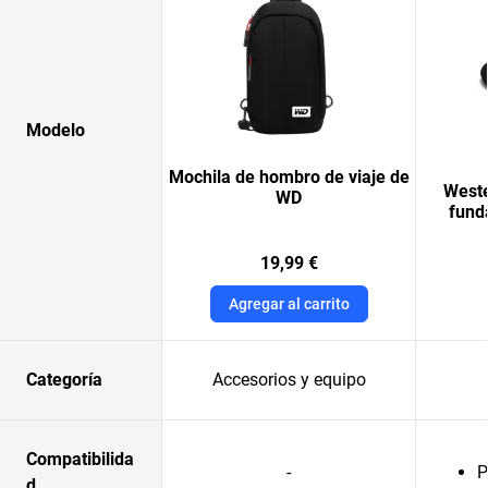
Modelo
Mochila de hombro de viaje de
Weste
WD
fund
19,99 €
Agregar al carrito
Categoría
Accesorios y equipo
Compatibilida
-
P
d