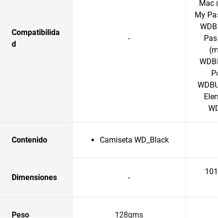
Mac 
My Pas
WDBC
Compatibilida
-
Pass
d
(m
WDBP
P
WDBU
Ele
WD
Contenido
Camiseta WD_Black
101
Dimensiones
-
Peso
128gms