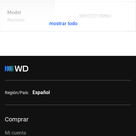
Model
WDCC013RNH
Number
mostrar todo
Español
Región/País:
Comprar
Mi cuenta