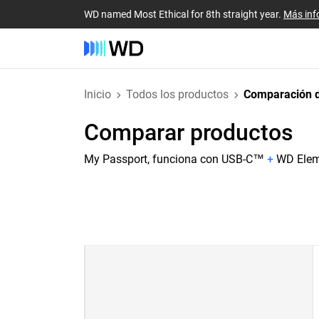
WD named Most Ethical for 8th straight year.
Más inf
Inicio
Todos los productos
Comparación d
Comparar productos
My Passport, funciona con USB-C™
+
WD Elem