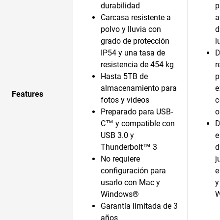
durabilidad
p
Carcasa resistente a
a
polvo y lluvia con
d
grado de protección
l
IP54 y una tasa de
D
resistencia de 454 kg
r
Hasta 5TB de
p
almacenamiento para
e
Features
fotos y vídeos
c
Preparado para USB-
o
C™ y compatible con
D
USB 3.0 y
e
Thunderbolt™ 3
d
No requiere
j
configuración para
e
usarlo con Mac y
y
Windows®
Garantía limitada de 3
años