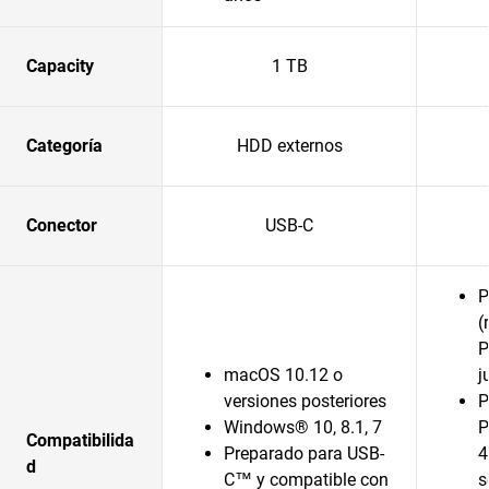
Capacity
1 TB
Categoría
HDD externos
Conector
USB-C
P
(
P
macOS 10.12 o
j
versiones posteriores
P
Windows® 10, 8.1, 7
P
Compatibilida
Preparado para USB-
4
d
C™ y compatible con
s