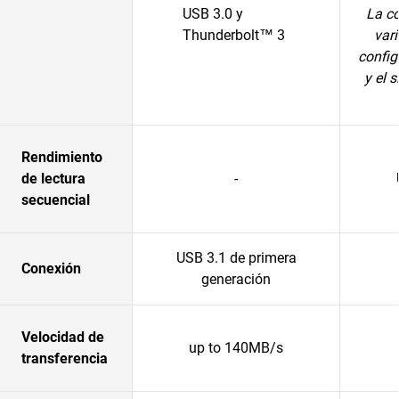
USB 3.0 y
La c
Thunderbolt™ 3
vari
config
y el 
Rendimiento
de lectura
-
secuencial
USB 3.1 de primera
Conexión
generación
Velocidad de
up to 140MB/s
transferencia