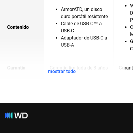
W
ArmorATD, un disco
D
duro portátil resistente
P
Cable de USB-C™ a
Contenido
C
USB-C
M
Adaptador de USB-C a
G
USB-A
r
Garantía
Garantía limitada de 3 años
Garant
mostrar todo