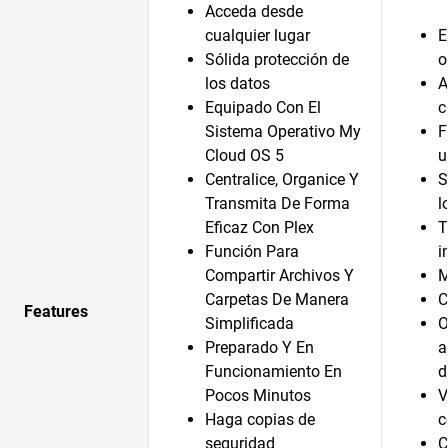
Acceda desde
cualquier lugar
E
Sólida protección de
o
los datos
A
Equipado Con El
c
Sistema Operativo My
F
Cloud OS 5
u
Centralice, Organice Y
S
Transmita De Forma
l
Eficaz Con Plex
T
Función Para
i
Compartir Archivos Y
M
Carpetas De Manera
C
Features
Simplificada
O
Preparado Y En
a
Funcionamiento En
d
Pocos Minutos
V
Haga copias de
c
seguridad
C