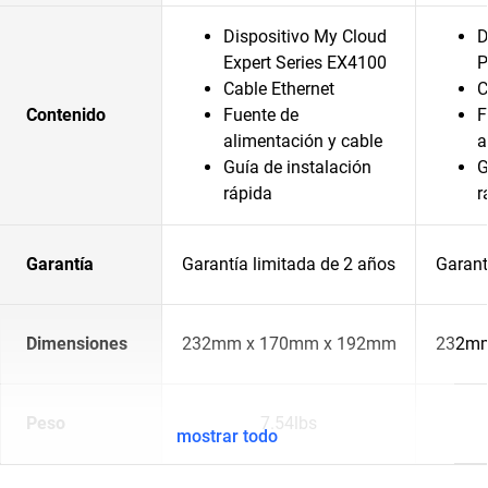
Dispositivo My Cloud
D
Expert Series EX4100
P
Cable Ethernet
C
Contenido
Fuente de
F
alimentación y cable
a
Guía de instalación
G
rápida
r
Garantía
Garantía limitada de 2 años
Garant
Dimensiones
232mm x 170mm x 192mm
232mm
Peso
7.54lbs
mostrar todo