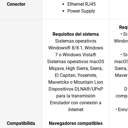
Conector
Ethernet RJ45
Power Supply
Requ
Requisitos del sistema
• S
Sistemas operativos
Windo
Windows® 8/8.1, Windows
7 o Windows Vista®
• S
Sistemas operativos macOS
macOS 
Mojave, High Sierra, Sierra,
Sierra,
El Capitan, Yosemite,
Maver
Mavericks o Mountain Lion
Dispositivos DLNA®/UPnP
D
para la transmisión
compa
Enrutador con conexión a
Internet
• Enru
Compatibilida
Navegadores compatibles