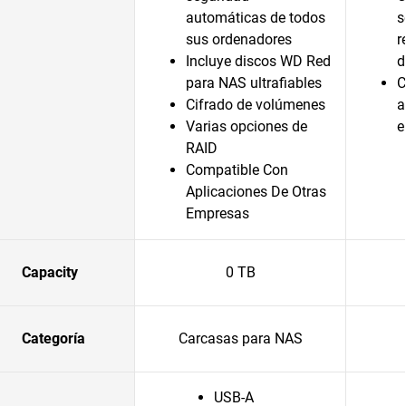
automáticas de todos
s
sus ordenadores
r
Incluye discos WD Red
d
para NAS ultrafiables
C
Cifrado de volúmenes
a
Varias opciones de
e
RAID
Compatible Con
Aplicaciones De Otras
Empresas
Capacity
0 TB
Categoría
Carcasas para NAS
USB-A