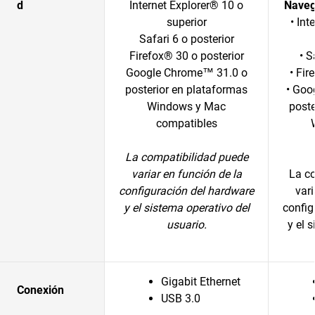
d
Internet Explorer® 10 o
Naveg
superior
• Int
Safari 6 o posterior
Firefox® 30 o posterior
• S
Google Chrome™ 31.0 o
• Fir
posterior en plataformas
• Goo
Windows y Mac
poste
compatibles
La compatibilidad puede
variar en función de la
La c
configuración del hardware
vari
y el sistema operativo del
config
usuario.
y el 
Gigabit Ethernet
Conexión
USB 3.0