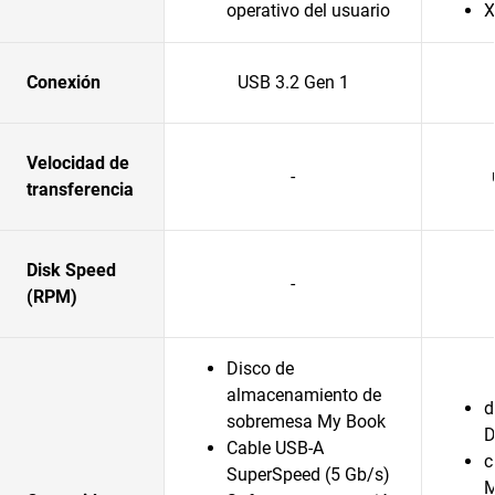
operativo del usuario
X
Conexión
USB 3.2 Gen 1
Velocidad de
-
transferencia
Disk Speed
-
(RPM)
Disco de
almacenamiento de
d
sobremesa My Book
D
Cable USB-A
c
SuperSpeed (5 Gb/s)
M