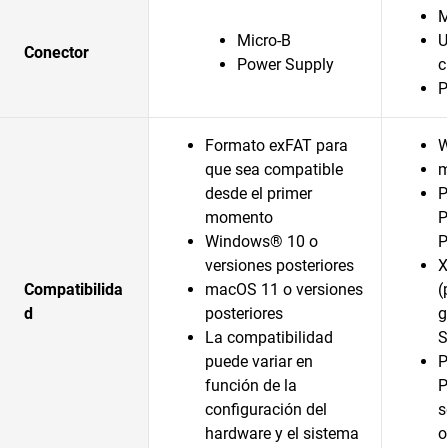
M
Micro-B
U
Conector
Power Supply
c
P
Formato exFAT para
W
que sea compatible
m
desde el primer
P
momento
P
Windows® 10 o
P
versiones posteriores
X
Compatibilida
macOS 11 o versiones
(
d
posteriores
g
La compatibilidad
S
puede variar en
P
función de la
P
configuración del
s
hardware y el sistema
o