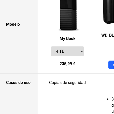
Modelo
WD_BL
My Book
235,99 €
Casos de uso
Copias de seguridad
8
g
u