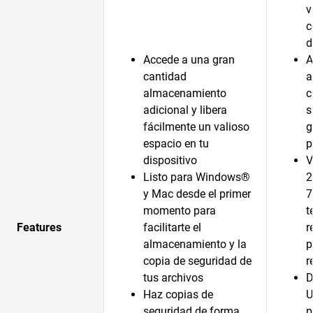
v
c
d
Accede a una gran
A
cantidad
a
almacenamiento
c
adicional y libera
s
fácilmente un valioso
g
espacio en tu
p
dispositivo
V
Listo para Windows®
2
y Mac desde el primer
7
momento para
t
Features
facilitarte el
r
almacenamiento y la
p
copia de seguridad de
r
tus archivos
D
Haz copias de
U
seguridad de forma
p