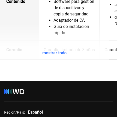
Contenido
Software para gestión
a
de dispositivos y
e
copia de seguridad
g
Adaptador de CA
r
Guía de instalación
rápida
Garantía
Garantía limitada de 3 años
Garant
mostrar todo
Español
Región/País: