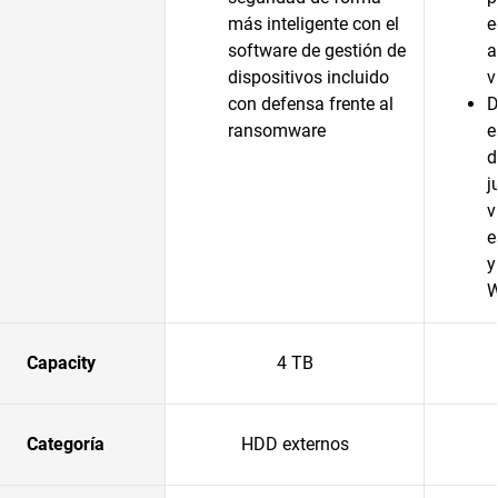
más inteligente con el
e
software de gestión de
a
dispositivos incluido
v
con defensa frente al
D
ransomware
e
d
j
v
e
y
W
Capacity
4 TB
Categoría
HDD externos