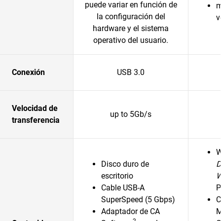
puede variar en función de
m
la configuración del
v
hardware y el sistema
operativo del usuario.
Conexión
USB 3.0
Velocidad de
up to 5Gb/s
transferencia
Disco duro de
D
escritorio
Cable USB-A
P
SuperSpeed (5 Gbps)
C
Adaptador de CA
M
2