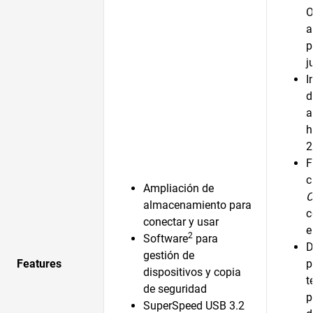
O
a
p
j
I
a
h
2
F
c
Ampliación de
C
almacenamiento para
c
conectar y usar
e
2
Software
para
D
gestión de
Features
p
dispositivos y copia
t
de seguridad
p
SuperSpeed USB 3.2