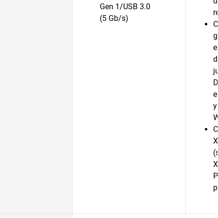
d
Gen 1/USB 3.0
r
(5 Gb/s)
C
g
e
d
j
D
e
y
C
X
(
X
P
p