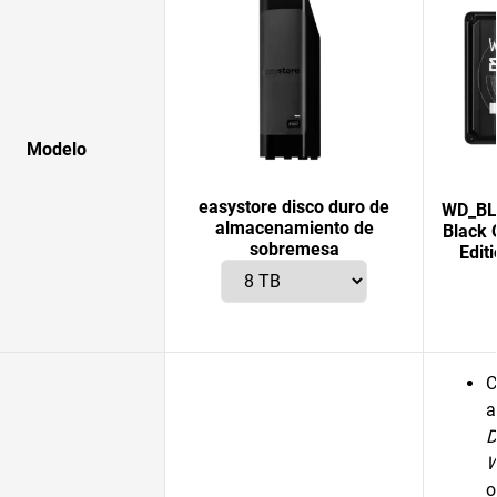
Modelo
easystore disco duro de
WD_BLA
almacenamiento de
Black 
sobremesa
Edit
C
a
D
W
o