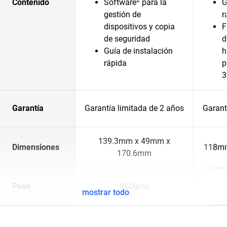
Contenido
Software
para la
G
gestión de
r
dispositivos y copia
F
de seguridad
d
Guía de instalación
h
rápida
p
3
Garantía
Garantía limitada de 2 años
Garant
139.3mm x 49mm x
Dimensiones
118mm
170.6mm
Peso
960gms
mostrar todo