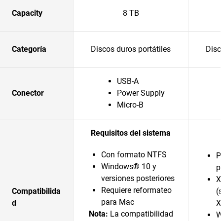
Capacity
8 TB
Categoría
Discos duros portátiles
Disc
USB-A
Conector
Power Supply
Micro-B
Requisitos del sistema
Con formato NTFS
P
Windows® 10 y
p
versiones posteriores
X
Requiere reformateo
Compatibilida
(
para Mac
d
X
Nota:
La compatibilidad
W