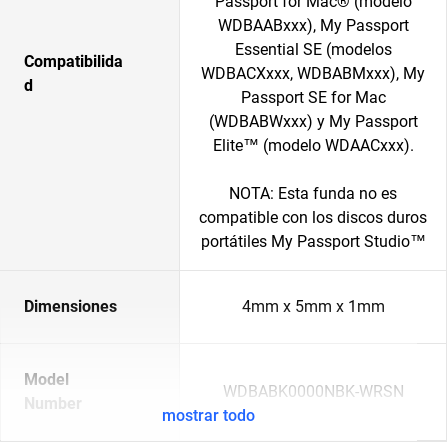
Passport for Mac® (modelo
WDBAABxxx), My Passport
Essential SE (modelos
Compatibilida
WDBACXxxx, WDBABMxxx), My
d
Passport SE for Mac
(WDBABWxxx) y My Passport
Elite™ (modelo WDAACxxx).
NOTA: Esta funda no es
compatible con los discos duros
portátiles My Passport Studio™
Dimensiones
4mm x 5mm x 1mm
Model
WDBABK0000NBK-WRSN
Number
mostrar todo