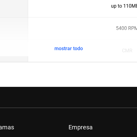
up to 110M
5400 RP
mostrar todo
CMR
ramas
Empresa