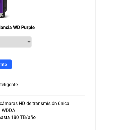
ilancia WD Purple
rito
teligente
 cámaras HD de transmisión única
on WDDA
 hasta 180 TB/año