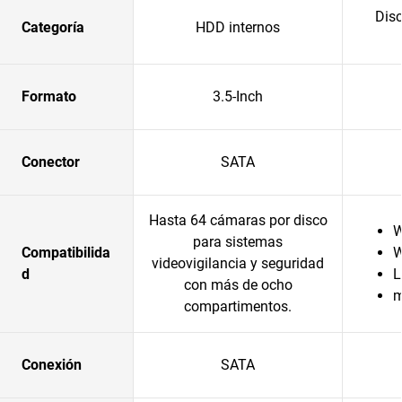
Disc
Categoría
HDD internos
Formato
3.5-Inch
Conector
SATA
Hasta 64 cámaras por disco
W
para sistemas
Compatibilida
W
videovigilancia y seguridad
d
L
con más de ocho
compartimentos.
Conexión
SATA