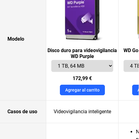
Modelo
Disco duro para videovigilancia
WD Gol
WD Purple
172,99 €
Agregar al carrito
Casos de uso
Videovigilancia inteligente
N