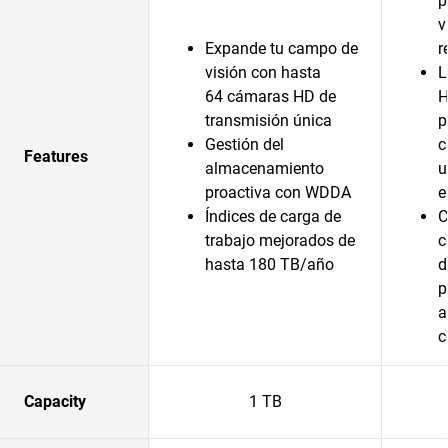
p
v
Expande tu campo de
r
visión con hasta
L
64 cámaras HD de
H
transmisión única
p
Gestión del
c
Features
almacenamiento
u
proactiva con WDDA
e
Índices de carga de
C
trabajo mejorados de
c
hasta 180 TB/año
d
p
a
c
Capacity
1 TB