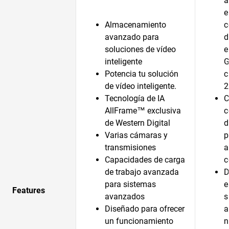
a
e
Almacenamiento
c
avanzado para
d
soluciones de vídeo
e
inteligente
G
Potencia tu solución
c
de vídeo inteligente.
2
Tecnología de IA
C
AllFrame™ exclusiva
c
de Western Digital
d
Varias cámaras y
p
transmisiones
a
Capacidades de carga
c
de trabajo avanzada
D
para sistemas
e
Features
avanzados
s
Diseñado para ofrecer
a
un funcionamiento
n