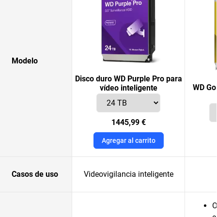
Modelo
Disco duro WD Purple Pro para
WD Gol
vídeo inteligente
1445,99 €
Agregar al carrito
Casos de uso
Videovigilancia inteligente
O