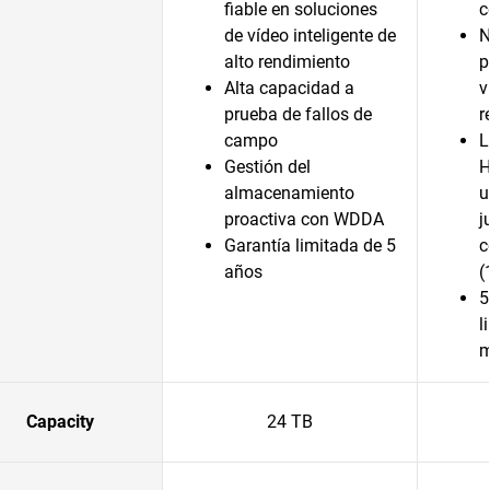
fiable en soluciones
c
de vídeo inteligente de
N
alto rendimiento
p
Alta capacidad a
v
prueba de fallos de
r
campo
L
Gestión del
H
almacenamiento
u
proactiva con WDDA
j
Garantía limitada de 5
c
años
(
5
l
m
Capacity
24 TB