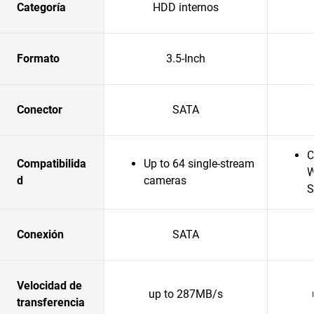
Categoría
HDD internos
Formato
3.5-Inch
Conector
SATA
C
Compatibilida
Up to 64 single-stream
W
d
cameras
S
Conexión
SATA
Velocidad de
up to 287MB/s
transferencia