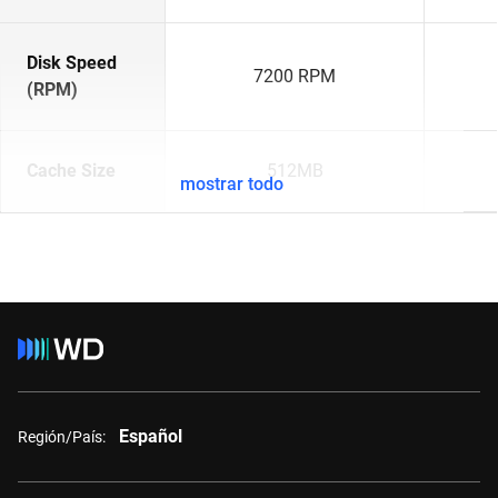
Disk Speed
7200 RPM
(RPM)
Cache Size
512MB
mostrar todo
Español
Región/País: