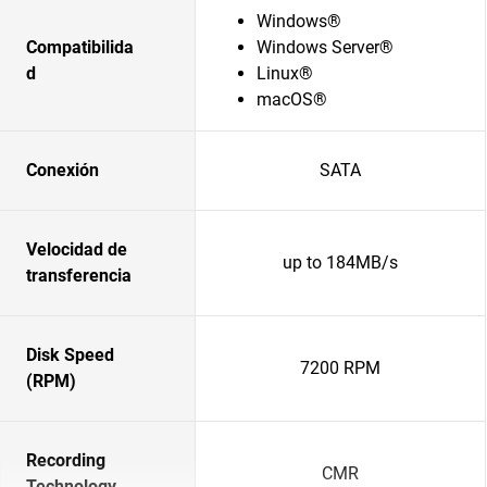
Windows®
Compatibilida
Windows Server®
d
Linux®
macOS®
Conexión
SATA
Velocidad de
up to 184MB/s
transferencia
Disk Speed
7200 RPM
(RPM)
Recording
CMR
Technology