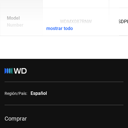
Model
WDMX087RNW
SDP
Number
mostrar todo
Español
Región/País:
Comprar