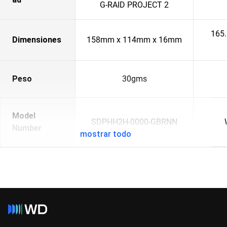
G-RAID PROJECT 2
165
Dimensiones
158mm x 114mm x 16mm
Peso
30gms
Model
SDPHH2H-0000-GBRNN
Number
mostrar todo