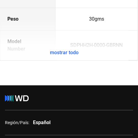
Peso
30gms
Model
SDPHH2H-0000-GBRNN
Number
mostrar todo
Español
Región/País: