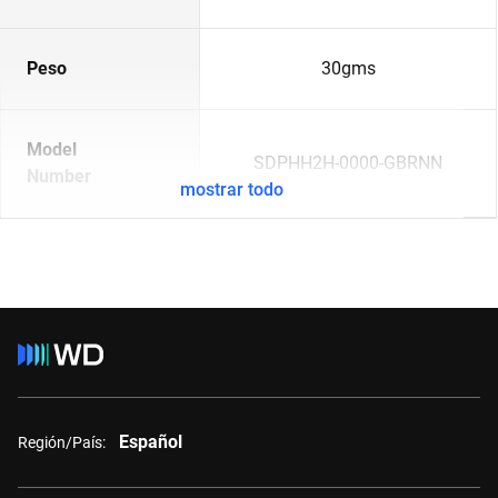
Peso
30gms
Model
SDPHH2H-0000-GBRNN
Number
mostrar todo
Español
Región/País: